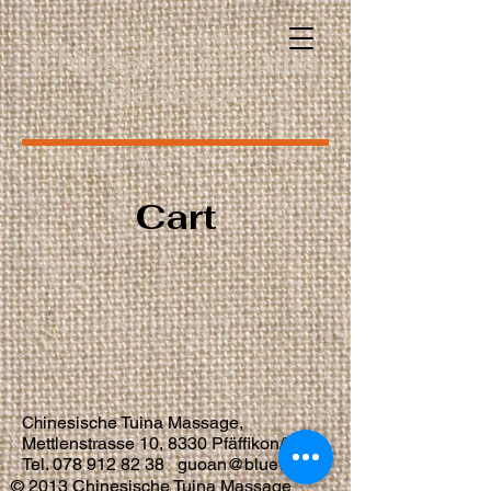
Chinesische Tuina
Massage
Cart
inesische Tuina Massage,
Ch
Mettlenstrasse 10, 8330 Pfäffikon/ZH
Tel. 078 912 82 38
guoan@bluewin.ch
© 2013 Chinesische Tuina Massage